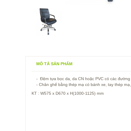
MÔ TẢ SẢN PHẨM
- Đệm tựa bọc da, da CN hoặc PVC có các đường ma
- Chân ghế bằng thép mạ có bánh xe, tay thép mạ, b
KT : W575 x D670 x H(1000-1125) mm