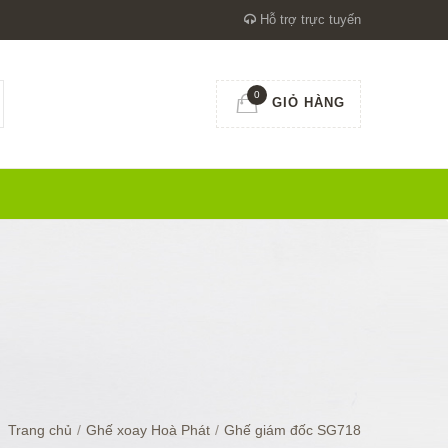
Hỗ trợ trực tuyến
0
GIỎ HÀNG
Trang chủ
/
Ghế xoay Hoà Phát
/
Ghế giám đốc SG718