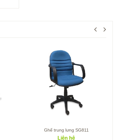
Ghế trung lưng SG811
Gh
Liên hệ