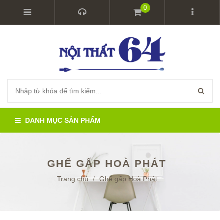
0
DANH MỤC SẢN PHẨM
GHẾ GẤP HOÀ PHÁT
Trang chủ
/
Ghế gấp Hoà Phát