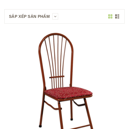
SẮP XẾP SẢN PHẨM