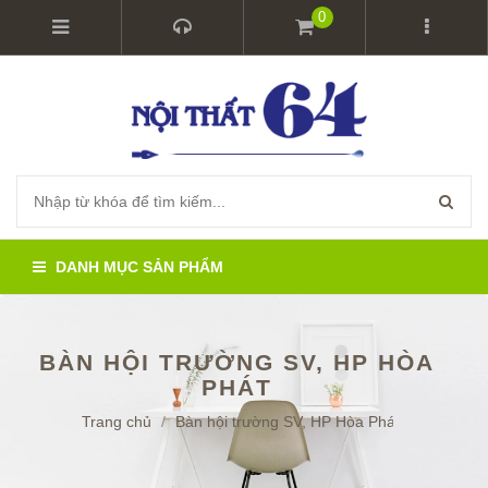
0
DANH MỤC SẢN PHẨM
BÀN HỘI TRƯỜNG SV, HP HÒA
PHÁT
Trang chủ
/
Bàn hội trường SV, HP Hòa Phát