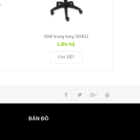
Ghế trung lưng SG811
Gh
Liên hệ
CHI TIẾT
BẢN ĐỒ