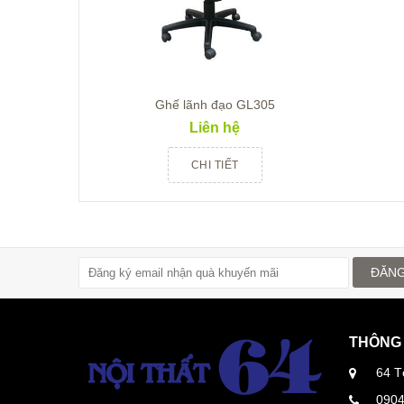
Ghế lãnh đạo GL305
Liên hệ
CHI TIẾT
ĐĂNG
THÔNG 
64 T
090