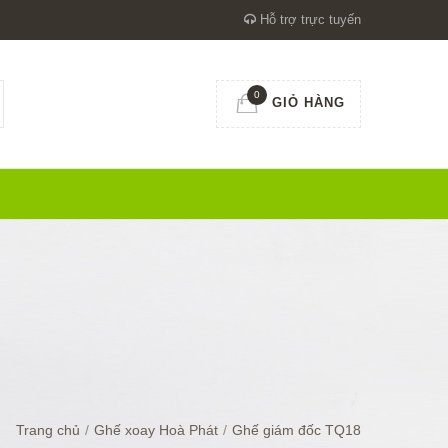
Hỗ trợ trực tuyến
0
GIỎ HÀNG
Trang chủ
/
Ghế xoay Hoà Phát
/
Ghế giám đốc TQ18