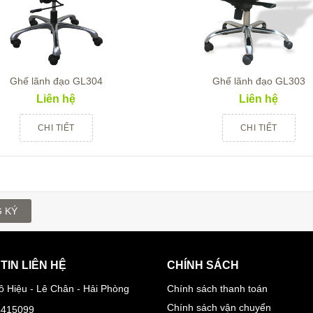
Ghế lãnh đạo GL304
Ghế lãnh đạo GL303
Liên hệ
Liên hệ
CHI TIẾT
CHI TIẾT
 KÝ
TIN LIÊN HỆ
CHÍNH SÁCH
ô Hiệu - Lê Chân - Hải Phòng
Chính sách thanh toán
Chính sách vận chuyển
4415099