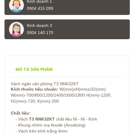
Kinh doanh 1
0904 415 099
Kinh doanh 3
0904 140 170
MÔ TẢ SẢN PHẨM
Vách ngăn văn phòng T3 NNK32KT
Kích thước tiêu chuẩn:
W(mm)xH(mm)x32(mm)
W(mm)-700/800/1200/1400/1600/1800 H(mm)-1200;
H1(mm)-720; K(mm)-200
Chất liệu:
- Vách
T3 NNK32KT
chất liệu Nỉ - Nỉ - Kính
- Khung nhôm mạ Anode (Anodizing)
- Vách trên kính trắng 4mm