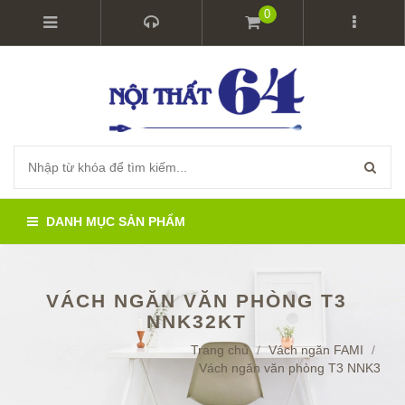
0
DANH MỤC SẢN PHẨM
VÁCH NGĂN VĂN PHÒNG T3
NNK32KT
Trang chủ
/
Vách ngăn FAMI
/
Vách ngăn văn phòng T3 NNK32KT