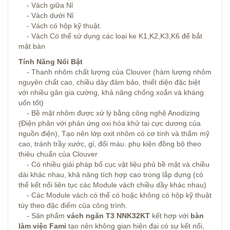
- Vách giữa Nỉ
- Vách dưới Nỉ
- Vách có hộp kỹ thuật.
- Vách Có thể sử dụng các loại ke K1,K2,K3,K6 để bắt
mặt bàn
Tính Năng Nổi Bật
- Thanh nhôm chất lượng của Clouver (hàm lượng nhôm
nguyên chất cao, chiều dày đảm bảo, thiết diện đặc biệt
với nhiều gân gia cường, khả năng chống xoắn và kháng
uốn tốt)
- Bề mặt nhôm được xử lý bằng công nghệ Anodizing
(Điện phân với phản ứng oxi hóa khử tại cực dương của
nguồn điện), Tạo nên lớp oxit nhôm có cơ tính và thẩm mỹ
cao, tránh trầy xước, gỉ, đổi màu. phụ kiện đồng bộ theo
thiêu chuẩn của Clouver
- Có nhiều giải pháp bố cục vật liệu phủ bề mặt và chiều
dài khác nhau, khả năng tích hợp cao trong lắp dựng (có
thể kết nối liên tục các Module vách chiều dầy khác nhau)
- Các Module vách có thể có hoặc không có hộp kỹ thuật
tùy theo đặc điểm của công trình.
- Sản phẩm
vách ngăn T3
NNK32KT
kết hợp với
bàn
làm việc Fami
tạo nên không gian hiện đại có sự kết nối,