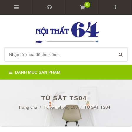
0
DANH MỤC SẢN PHẨM
TỦ SẮT TS04
Trang chủ
/
Tủ văn phòng 190
/
TỦ SẮT TS04