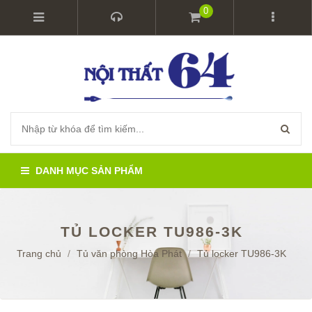
0
DANH MỤC SẢN PHẨM
TỦ LOCKER TU986-3K
Trang chủ
/
Tủ văn phòng Hòa Phát
/
Tủ locker TU986-3K