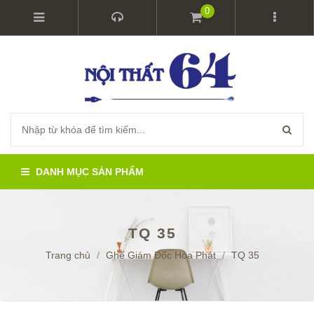
0
DANH MỤC SẢN PHẨM
TQ 35
Trang chủ
/
Ghế Giám Đốc Hòa Phát
/
TQ 35