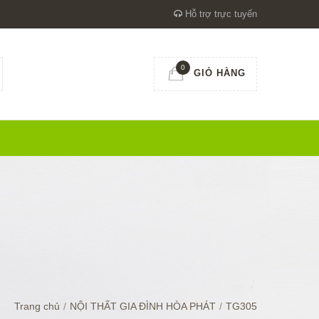
Hỗ trợ trực tuyến
0
GIỎ HÀNG
Trang chủ
/
NỘI THẤT GIA ĐÌNH HÒA PHÁT
/
TG305