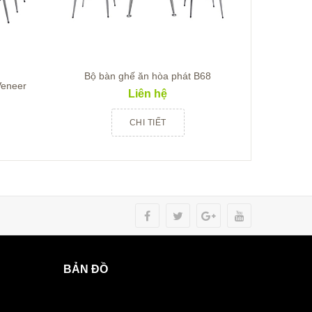
Bộ bàn ghế ăn hòa phát B68
Veneer
Bàn g
Liên hệ
CHI TIẾT
BẢN ĐỒ