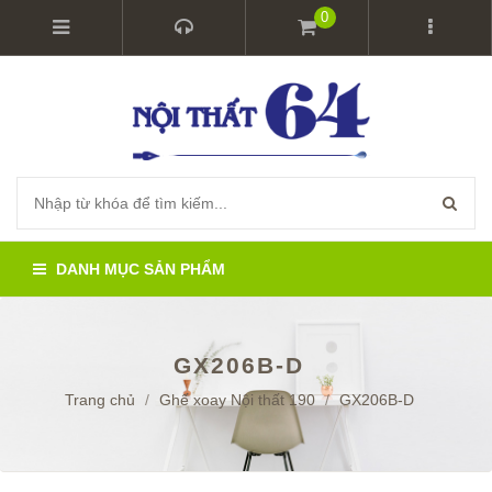
0
DANH MỤC SẢN PHẨM
GX206B-D
Trang chủ
/
Ghế xoay Nội thất 190
/
GX206B-D