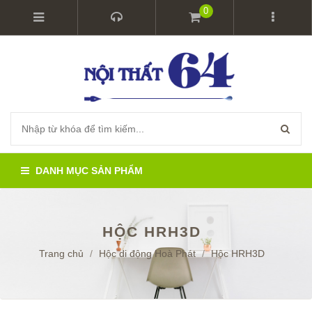
0
DANH MỤC SẢN PHẨM
HỘC HRH3D
Trang chủ
/
Hộc di động Hoà Phát
/
Hộc HRH3D