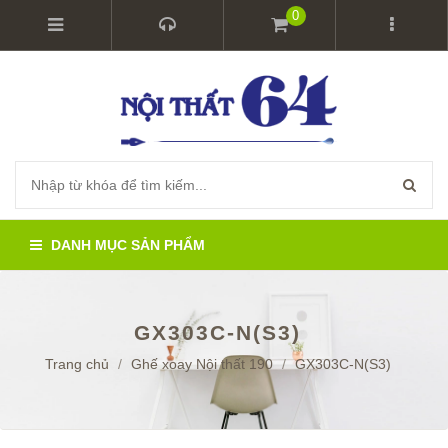
0
DANH MỤC SẢN PHẨM
GX303C-N(S3)
Trang chủ
/
Ghế xoay Nội thất 190
/
GX303C-N(S3)