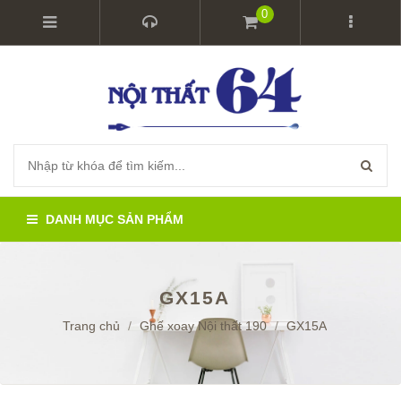
0
DANH MỤC SẢN PHẨM
GX15A
Trang chủ
/
Ghế xoay Nội thất 190
/
GX15A