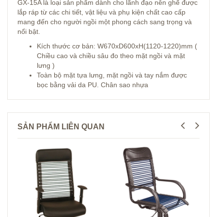
GX-15A là loại sản phẩm dành cho lãnh đạo nên ghế được
lắp ráp từ các chi tiết, vật liệu và phụ kiện chất cao cấp
mang đến cho người ngồi một phong cách sang trọng và
nổi bật.
Kích thước cơ bản: W670xD600xH(1120-1220)mm (
Chiều cao và chiều sâu đo theo mặt ngồi và mặt
lưng )
Toàn bộ mặt tựa lưng, mặt ngồi và tay nắm được
bọc bằng vải da PU. Chân sao nhựa
SẢN PHẨM LIÊN QUAN