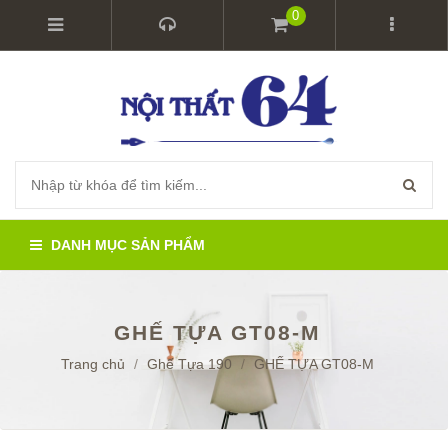
0
DANH MỤC SẢN PHẨM
GHẾ TỰA GT08-M
Trang chủ
/
Ghế Tựa 190
/
GHẾ TỰA GT08-M