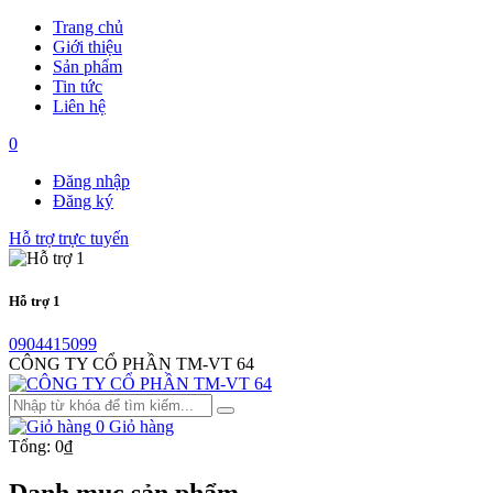
Trang chủ
Giới thiệu
Sản phẩm
Tin tức
Liên hệ
0
Đăng nhập
Đăng ký
Hỗ trợ trực tuyến
Hỗ trợ 1
0904415099
CÔNG TY CỔ PHẦN TM-VT 64
0
Giỏ hàng
Tổng:
0₫