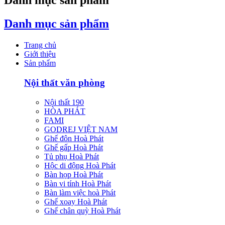
Danh mục sản phẩm
Danh mục sản phẩm
Trang chủ
Giới thiệu
Sản phẩm
Nội thất văn phòng
Nội thất 190
HÒA PHÁT
FAMI
GODREJ VIỆT NAM
Ghế đôn Hoà Phát
Ghế gấp Hoà Phát
Tủ phụ Hoà Phát
Hộc di động Hoà Phát
Bàn họp Hoà Phát
Bàn vi tính Hoà Phát
Bàn làm việc hoà Phát
Ghế xoay Hoà Phát
Ghế chân quỳ Hoà Phát