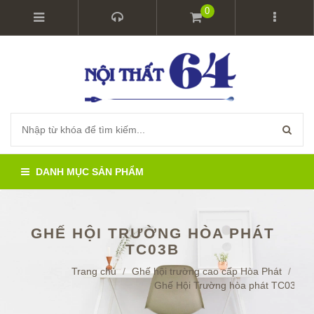
0
DANH MỤC SẢN PHẨM
GHẾ HỘI TRƯỜNG HÒA PHÁT
TC03B
Trang chủ
/
Ghế hội trường cao cấp Hòa Phát
/
Ghế Hội Trường hòa phát TC03B