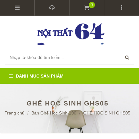
0
DANH MỤC SẢN PHẨM
GHẾ HỌC SINH GHS05
Trang chủ
/
Bàn Ghế Học Sinh 190
/
GHẾ HỌC SINH GHS05