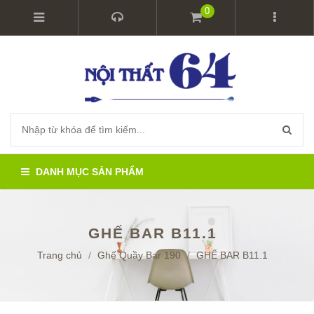
0
DANH MỤC SẢN PHẨM
GHẾ BAR B11.1
Trang chủ
/
Ghế Quầy Bar 190
/
GHẾ BAR B11.1