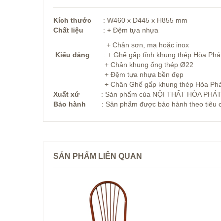
Kích thước
: W460 x D445 x H855 mm
Chất liệu
: + Đệm tựa nhựa
+ Chân sơn, mạ hoặc inox
Kiểu dáng
: +
Ghế gấp
tĩnh khung thé
+ Chân khung ống thép Ø22
+ Đệm tựa nhựa bền 
+ Chân Ghế gấp khung thép Hòa Phát G30 có ca
Xuất xứ
: Sản phẩm của NỘI THẤT HÒA PHÁ
Bảo hành
: Sản phẩm được bảo hành theo tiêu ch
SẢN PHẨM LIÊN QUAN