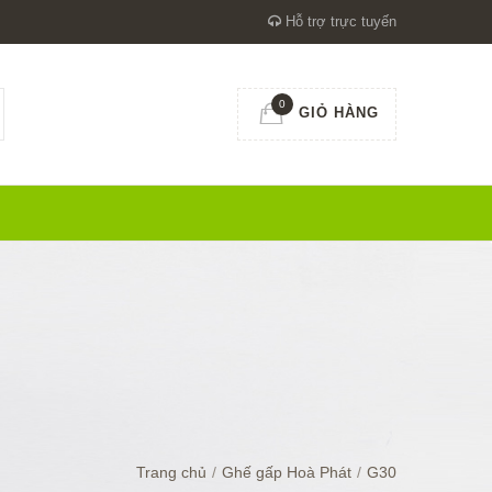
Hỗ trợ trực tuyến
0
GIỎ HÀNG
Trang chủ
/
Ghế gấp Hoà Phát
/
G30