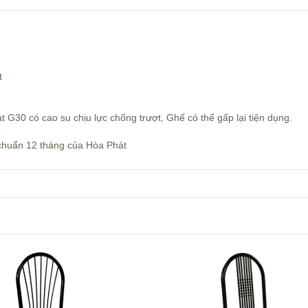
p Hòa Phát
đẹp
o su chịu lực chống trượt, Ghế có thể gấp lại tiện dụng.
T
uẩn 12 tháng của Hòa Phát