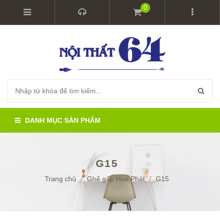
0
DANH MỤC SẢN PHẨM
G15
Trang chủ
/
Ghế gấp Hoà Phát
/
G15