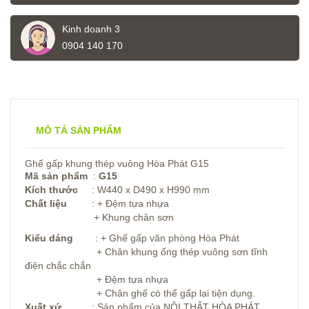
Kinh doanh 3
0904 140 170
MÔ TẢ SẢN PHẨM
Ghế gấp khung thép vuông Hòa Phát G15
Mã sản phẩm
:
G15
Kích thước
: W440 x D490 x H990 mm
Chất liệu
: + Đệm tựa nhựa
+ Khung chân sơn
Kiểu dáng
: + Ghế gấp văn phòng Hòa Phát
+ Chân khung ống thép vuông sơn tĩnh
điện chắc chắn
+ Đệm tựa nhựa
+ Chân ghế có thể gấp lại tiện dụng.
Xuất xứ
: Sản phẩm của NỘI THẤT HÒA PHÁT