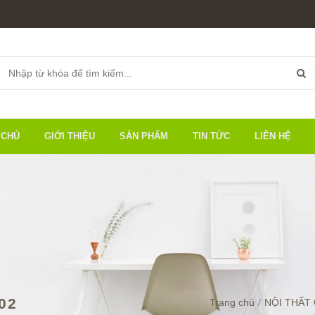
 CHỦ
GIỚI THIỆU
SẢN PHẨM
TIN TỨC
LIÊN HỆ
02
Trang chủ
/
NỘI THẤT