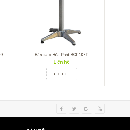
09
Bàn cafe Hòa Phát BCF107T
Bàn c
Liên hệ
CHI TIẾT