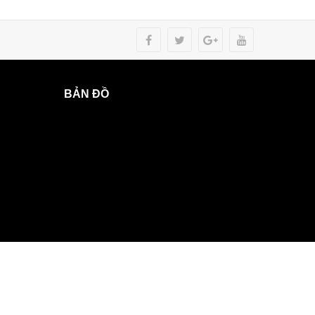
BẢN ĐỒ
b
.