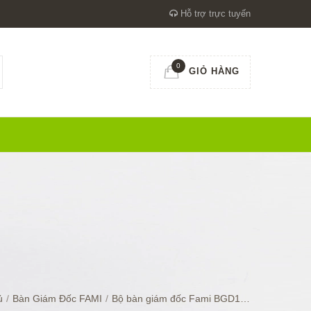
Hỗ trợ trực tuyến
0
GIỎ HÀNG
ủ
/
Bàn Giám Đốc FAMI
/
Bộ bàn giám đốc Fami BGD18F4