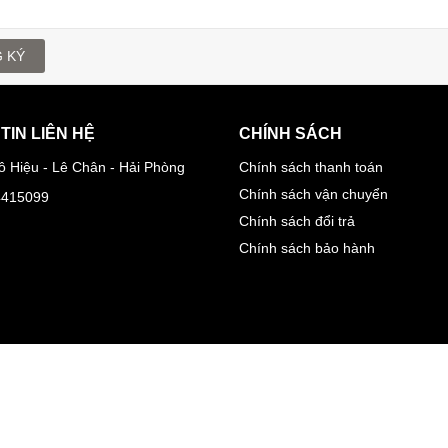
 KÝ
TIN LIÊN HỆ
CHÍNH SÁCH
ô Hiệu - Lê Chân - Hải Phòng
Chính sách thanh toán
Chính sách vận chuyển
4415099
Chính sách đổi trả
Chính sách bảo hành
© Bản quyền thuộc về CÔNG TY CỔ PHẦN TM-VT 64 | Cung cấp bởi
Bizwe