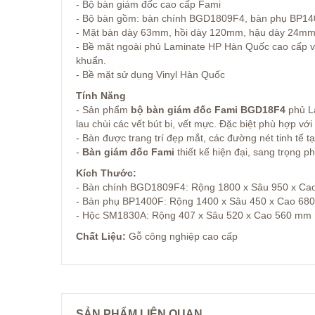
- Bộ bàn giám đốc cao cấp Fami
- Bộ bàn gồm: bàn chính BGD1809F4, bàn phụ BP140
- Mặt bàn dày 63mm, hồi dày 120mm, hậu dày 24mm
- Bề mặt ngoài phủ Laminate HP Hàn Quốc cao cấp v
khuẩn.
- Bề mặt sử dụng Vinyl Hàn Quốc
Tính Năng
- Sản phẩm
bộ bàn giám đốc Fami BGD18F4
phủ L
lau chùi các vết bút bi, vết mực. Đặc biệt phù hợp vớ
- Bàn được trang trí đẹp mắt, các đường nét tinh tế 
-
Bàn giám đốc
Fami
thiết kế hiện đại, sang trọng 
Kích Thước:
- Bàn chính BGD1809F4: Rộng 1800 x Sâu 950 x C
- Bàn phụ BP1400F: Rộng 1400 x Sâu 450 x Cao 68
- Hộc SM1830A: Rộng 407 x Sâu 520 x Cao 560 mm
Chất Liệu:
Gỗ công nghiệp cao cấp
SẢN PHẨM LIÊN QUAN