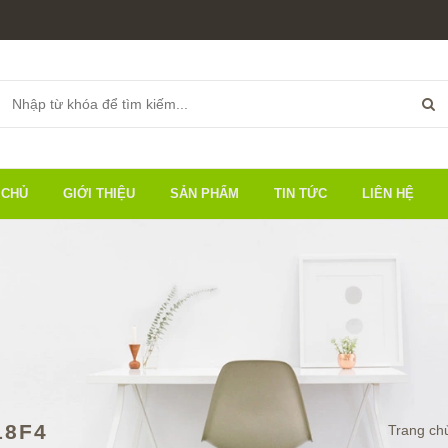
 CHỦ
GIỚI THIỆU
SẢN PHẨM
TIN TỨC
LIÊN HỆ
18F4
Trang ch