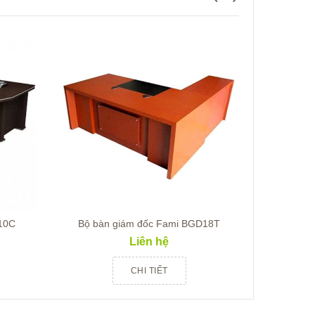
10C
Bộ bàn giám đốc Fami BGD18T
Bộ bàn
Liên hệ
CHI TIẾT