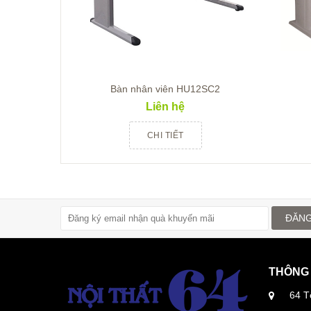
Bàn nhân viên HU12SC2
Liên hệ
CHI TIẾT
ĐĂNG
THÔNG 
64 T