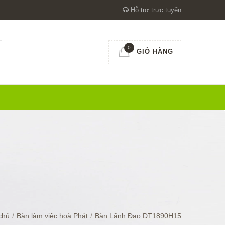
Hỗ trợ trực tuyến
0
GIỎ HÀNG
chủ
/
Bàn làm việc hoà Phát
/
Bàn Lãnh Đạo DT1890H15