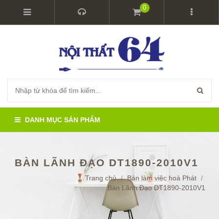
0
DANH MỤC SẢN PHẨM
BÀN LÃNH ĐẠO DT1890-2010V1
Trang chủ
/
Bàn làm việc hoà Phát
/
Bàn Lãnh Đạo DT1890-2010V1