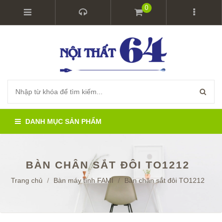
0
DANH MỤC SẢN PHẨM
BÀN CHÂN SẮT ĐÔI TO1212
Trang chủ
/
Bàn máy tính FAMI
/
Bàn chân sắt đôi TO1212